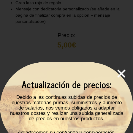
Gran lazo rojo de regalo.
Mensaje con dedicatoria personalizado (se añade en la
página de finalizar compra en la opción » mensaje
personalizado»)
Precio:
5,00
€
Añadir al carrito
Actualización de precios:
Descripción
Debido a las continuas subidas de precios de
nuestras materias primas, suministros y aumento
de salarios, nos vemos obligados a adaptar
Da igual la edad de la persona que va a recibir tu pedido, un
nuestros costes y realizar una subida generalizada
regalo siempre hace ilusión y hace que las personas se
de precios en nuestros productos.
sientan un poco más especiales. Por eso, y porque nos
sobra Amor para repartir, queremos daros la opción de
Agradecemos su confianza y consideración.