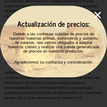
El contenido, información y/o consejos expresados en este
portal web deben entenderse como simplemente orientativos.
HERNANDEZ DE PINTOS, S.L. no responde de ninguna forma
de la efectividad o exactitud de los mismos, quedando exenta de
Actualización de precios:
cualquier responsabilidad con los usuarios que haga uso de
ellos, ya que son éstas las que deberán decidir según su criterio
la oportunidad de los mismos. En este Sitio se pueden publicar
Debido a las continuas subidas de precios de
contenidos y comentarios
nuestras materias primas, suministros y aumento
aportados por terceras personas.
de salarios, nos vemos obligados a adaptar
nuestros costes y realizar una subida generalizada
de precios en nuestros productos.
HERNANDEZ DE PINTOS, S.L. no responde de la veracidad y
exactitud de los mismos, quedando exenta de cualquier
responsabilidad con los usuarios que hagan uso de ellos.
Agradecemos su confianza y consideración.
HERNANDEZ DE PINTOS, S.L. se reserva el derecho de
modificar el contenido del Sitio sin previo aviso y sin ningún tipo
de limitación. Así mismo la empresa declina cualquier
responsabilidad por los eventuales daños y perjuicios que
puedan ocasionarse por la falta de disponibilidad y/o continuidad
de este Sitio y de los servicios que se ofrecen en él.