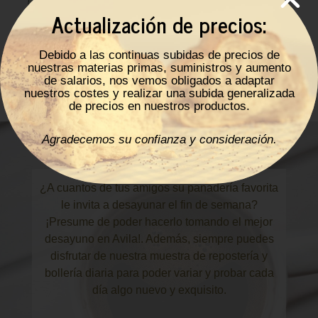
Actualización de precios:
Debido a las continuas subidas de precios de
nuestras materias primas, suministros y aumento
de salarios, nos vemos obligados a adaptar
nuestros costes y realizar una subida generalizada
de precios en nuestros productos.
Agradecemos su confianza y consideración.
¿A cuantos de tus amigos su panadería favorita
le invita a desayunar el fin de semana?
¡Presume de poder hacerlo tomando el mejor
desayuno en Avila!. Además, siempre puedes
disfrutar de nuestra muestra de repostería y
bollería diaria para poder variar y probar cada
día algo nuevo y exquisito.