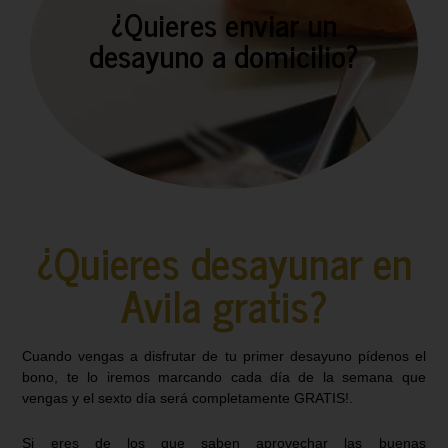
¿Quieres enviar un
ÁVILA!
desayuno a domicilio?
DISPONIBLE PARA ENVÍOS DENTRO DE
ARTESANALES. ¡UN PLACER SOLO
MEJORES DESAYUNOS A DOMICILIO
POR FIN PODEMOS OFRECEROS LOS
¿Quieres desayunar en
Avila gratis?
Cuando vengas a disfrutar de tu primer desayuno pídenos el
bono, te lo iremos marcando cada día de la semana que
vengas y el sexto día será completamente GRATIS!.
Si eres de los que saben aprovechar las buenas