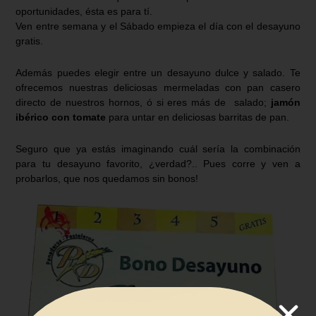
oportunidades, ésta es para tí.
Ven entre semana y el Sábado empieza el día con el desayuno
gratis.
Además puedes elegir entre un desayuno dulce y salado. Te
ofrecemos nuestras deliciosas mermeladas con pan casero
directo de nuestros hornos, ó si eres más de salado;
jamón
ibérico con tomate
para untar en deliciosas barritas de pan.
Seguro que ya estás imaginando cuál sería la combinación
para tu desayuno favorito, ¿verdad?.. Pues corre y ven a
probarlos, que nos quedamos sin bonos!