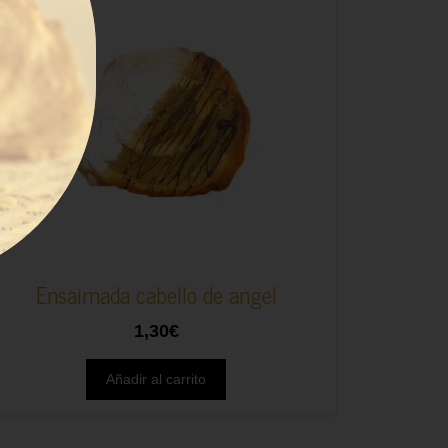
Ensaimada cabello de angel
1,30
€
Añadir al carrito