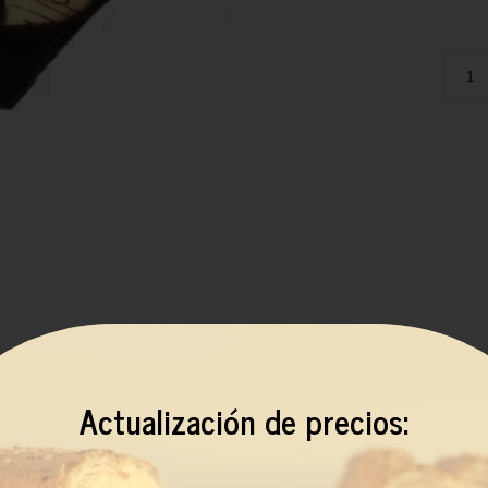
También te recomendamos..
Actualización de precios: