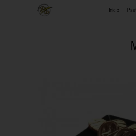
Inicio
Past
M